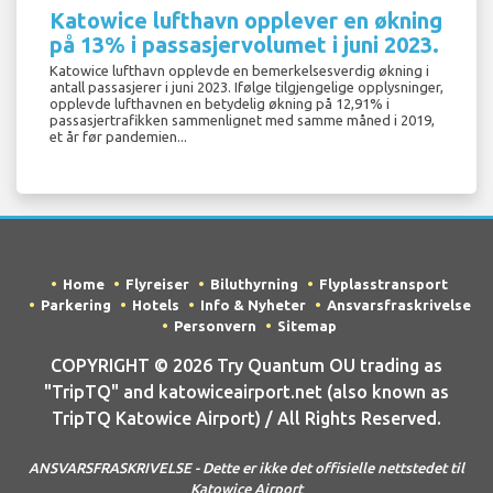
Katowice lufthavn opplever en økning
på 13% i passasjervolumet i juni 2023.
Katowice lufthavn opplevde en bemerkelsesverdig økning i
antall passasjerer i juni 2023. Ifølge tilgjengelige opplysninger,
opplevde lufthavnen en betydelig økning på 12,91% i
passasjertrafikken sammenlignet med samme måned i 2019,
et år før pandemien...
Home
Flyreiser
Biluthyrning
Flyplasstransport
Parkering
Hotels
Info & Nyheter
Ansvarsfraskrivelse
Personvern
Sitemap
COPYRIGHT © 2026 Try Quantum OU trading as
"TripTQ" and katowiceairport.net (also known as
TripTQ Katowice Airport) / All Rights Reserved.
ANSVARSFRASKRIVELSE - Dette er ikke det offisielle nettstedet til
Katowice Airport